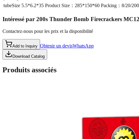
tubeSize
5.5*6.2*35 Product Size：285*150*60 Packing：8/20/2
Intéressé par
200s Thunder Bomb Firecrackers MC1
Contactez-nous pour les prix et la disponibilité
Obtenir un devis
WhatsApp
Add to Inquiry
Download Catalog
Produits associés