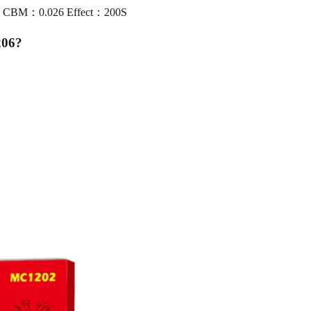
00 CBM：0.026 Effect：200S
206
?