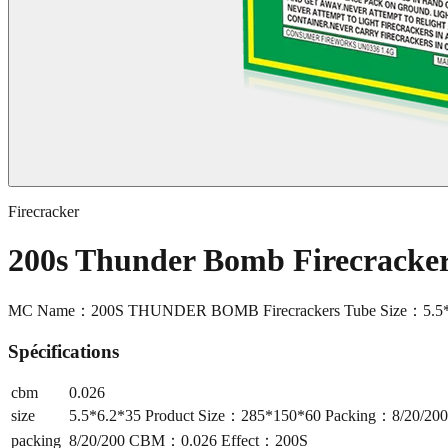
Firecracker
200s Thunder Bomb Firecrack
MC Name：200S THUNDER BOMB Firecrackers Tube Size：5.5*6
Spécifications
cbm
0.026
size
5.5*6.2*35 Product Size：285*150*60 Packing：8/20/2
packing
8/20/200 CBM：0.026 Effect：200S