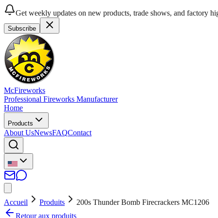
Get weekly updates on new products, trade shows, and factory hig
Subscribe
McFireworks
Professional Fireworks Manufacturer
Home
Products
About Us
News
FAQ
Contact
Accueil
Produits
200s Thunder Bomb Firecrackers MC1206
Retour aux produits