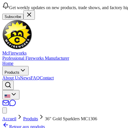
Get weekly updates on new products, trade shows, and factory hig
Subscribe
McFireworks
Professional Fireworks Manufacturer
Home
Products
About Us
News
FAQ
Contact
Accueil
Produits
36" Gold Sparklers MC1306
Retour aux produits