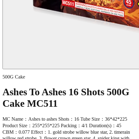
500G Cake
Ashes To Ashes 16 Shots 500G
Cake MC511
MC Name：Ashes to ashes Shots：16 Tube Size：36*42*225
Product Size：255*255*225 Packing：4/1 Duration(s)：45
CBM：0.077 Effect：1. gold strobe willow blue star, 2. timerain
willow red strobe, 3. flower crown green star, 4. spider king with