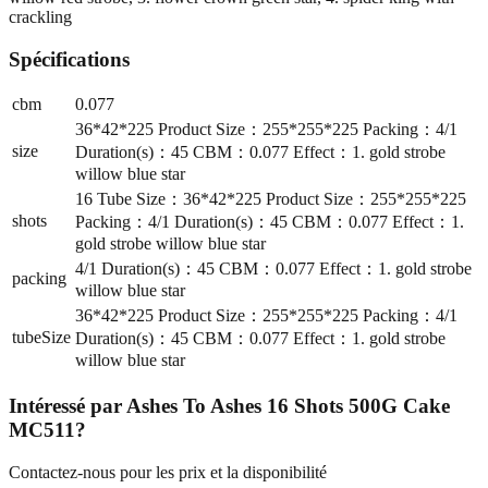
crackling
Spécifications
cbm
0.077
36*42*225 Product Size：255*255*225 Packing：4/1
size
Duration(s)：45 CBM：0.077 Effect：1. gold strobe
willow blue star
16 Tube Size：36*42*225 Product Size：255*255*225
shots
Packing：4/1 Duration(s)：45 CBM：0.077 Effect：1.
gold strobe willow blue star
4/1 Duration(s)：45 CBM：0.077 Effect：1. gold strobe
packing
willow blue star
36*42*225 Product Size：255*255*225 Packing：4/1
tubeSize
Duration(s)：45 CBM：0.077 Effect：1. gold strobe
willow blue star
Intéressé par
Ashes To Ashes 16 Shots 500G Cake
MC511
?
Contactez-nous pour les prix et la disponibilité