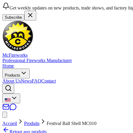
Get weekly updates on new products, trade shows, and factory hig
Subscribe
McFireworks
Professional Fireworks Manufacturer
Home
Products
About Us
News
FAQ
Contact
Accueil
Produits
Festival Ball Shell MC010
Retour aux produits