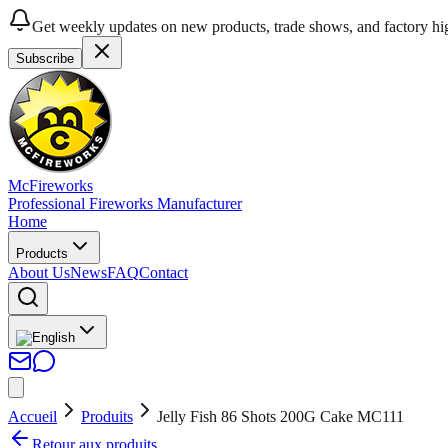
Get weekly updates on new products, trade shows, and factory hig
Subscribe
McFireworks
Professional Fireworks Manufacturer
Home
Products
About Us
News
FAQ
Contact
Accueil
Produits
Jelly Fish 86 Shots 200G Cake MC111
Retour aux produits