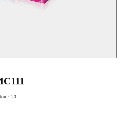
 MC111
tion：20