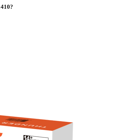
1410
?