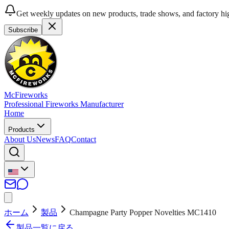
Get weekly updates on new products, trade shows, and factory hig
Subscribe
McFireworks
Professional Fireworks Manufacturer
Home
Products
About Us
News
FAQ
Contact
ホーム
製品
Champagne Party Popper Novelties MC1410
製品一覧に戻る