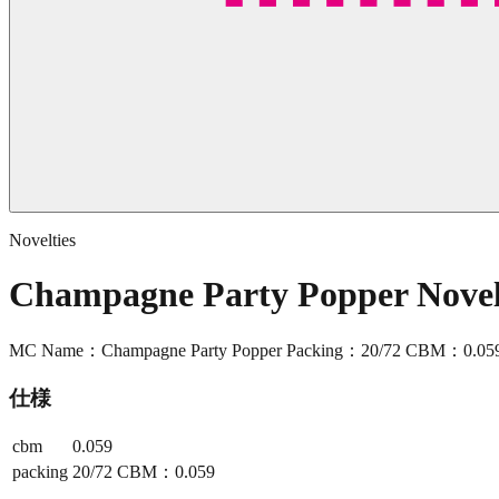
Novelties
Champagne Party Popper Nove
MC Name：Champagne Party Popper Packing：20/72 CBM：0.05
仕様
cbm
0.059
packing
20/72 CBM：0.059