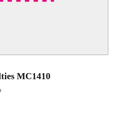
lties MC1410
9