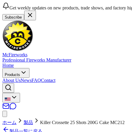
Get weekly updates on new products, trade shows, and factory hig
Subscribe
McFireworks
Professional Fireworks Manufacturer
Home
Products
About Us
News
FAQ
Contact
ホーム
製品
Killer Crossette 25 Shots 200G Cake MC212
製品一覧に戻る