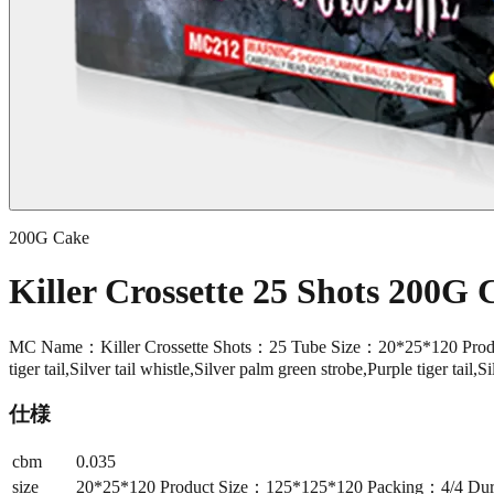
200G Cake
Killer Crossette 25 Shots 200
MC Name：Killer Crossette Shots：25 Tube Size：20*25*120 Product 
tiger tail,Silver tail whistle,Silver palm green strobe,Purple tiger tail,Si
仕様
cbm
0.035
size
20*25*120 Product Size：125*125*120 Packing：4/4 Dura