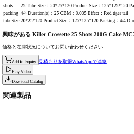
shots
25 Tube Size：20*25*120 Product Size：125*125*120 Pa
packing
4/4 Duration(s)：25 CBM：0.035 Effect：Red tiger tail
tubeSize
20*25*120 Product Size：125*125*120 Packing：4/4 Dura
興味がある
Killer Crossette 25 Shots 200G Cake MC
価格と在庫状況についてお問い合わせください
見積もりを取得
WhatsAppで連絡
Add to Inquiry
Play Video
Download Catalog
関連製品