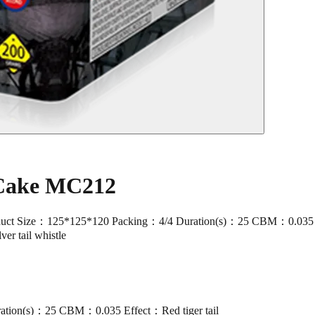
G Cake MC212
Size：125*125*120 Packing：4/4 Duration(s)：25 CBM：0.035 Effect：Re
lver tail whistle
tion(s)：25 CBM：0.035 Effect：Red tiger tail