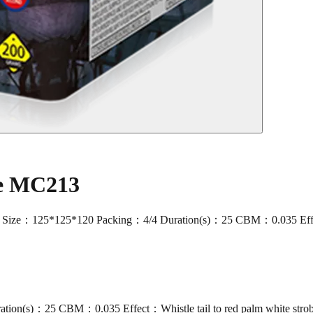
ke MC213
：125*125*120 Packing：4/4 Duration(s)：25 CBM：0.035 Effect：Whist
ion(s)：25 CBM：0.035 Effect：Whistle tail to red palm white stro