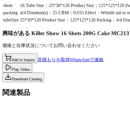
shots
16 Tube Size：25*30*120 Product Size：125*125*120 Pack
packing
4/4 Duration(s)：25 CBM：0.035 Effect：Whistle tail to re
tubeSize
25*30*120 Product Size：125*125*120 Packing：4/4 Durat
興味がある
Killer Show 16 Shots 200G Cake MC213
価格と在庫状況についてお問い合わせください
見積もりを取得
WhatsAppで連絡
Add to Inquiry
Play Video
Download Catalog
関連製品