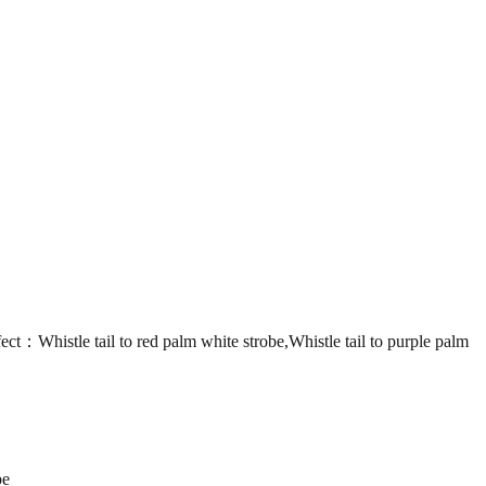
le tail to red palm white strobe,Whistle tail to purple palm
be