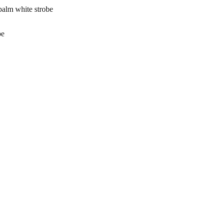
lm white strobe
be