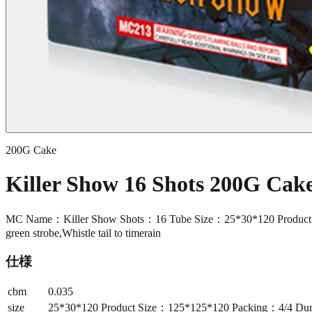
200G Cake
Killer Show 16 Shots 200G Ca
MC Name：Killer Show Shots：16 Tube Size：25*30*120 Product Size
green strobe,Whistle tail to timerain
仕様
cbm
0.035
size
25*30*120 Product Size：125*125*120 Packing：4/4 Durat