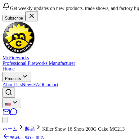
Get weekly updates on new products, trade shows, and factory hig
Subscribe
McFireworks
Professional Fireworks Manufacturer
Home
Products
About Us
News
FAQ
Contact
ホーム
製品
Killer Show 16 Shots 200G Cake MC213
製品一覧に戻る