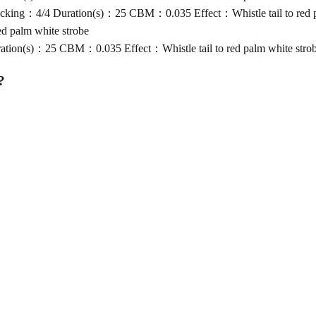
ing：4/4 Duration(s)：25 CBM：0.035 Effect：Whistle tail to red pa
d palm white strobe
ion(s)：25 CBM：0.035 Effect：Whistle tail to red palm white stro
?