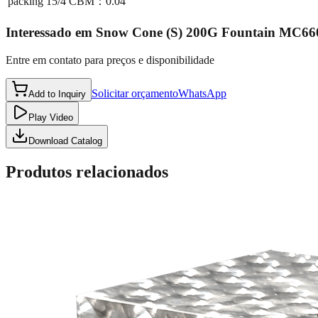
packing
15/4 CBM：0.04
Interessado em
Snow Cone (S) 200G Fountain MC66
Entre em contato para preços e disponibilidade
Solicitar orçamento
WhatsApp
Add to Inquiry
Play Video
Download Catalog
Produtos relacionados