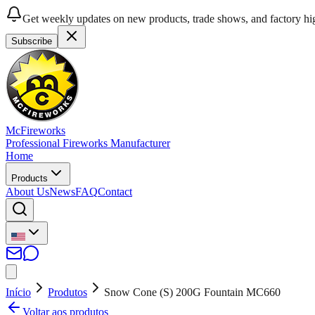
Get weekly updates on new products, trade shows, and factory hig
Subscribe
McFireworks
Professional Fireworks Manufacturer
Home
Products
About Us
News
FAQ
Contact
Início
Produtos
Snow Cone (S) 200G Fountain MC660
Voltar aos produtos