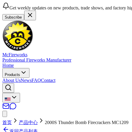
Get weekly updates on new products, trade shows, and factory hig
Subscribe
McFireworks
Professional Fireworks Manufacturer
Home
Products
About Us
News
FAQ
Contact
首页
产品中心
2000S Thunder Bomb Firecrackers MC1209
返回产品列表