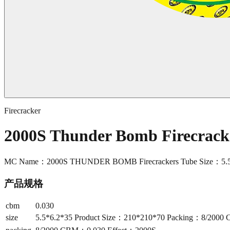
Firecracker
2000S Thunder Bomb Firecrac
MC Name：2000S THUNDER BOMB Firecrackers Tube Size：5.5*
产品规格
cbm
0.030
size
5.5*6.2*35 Product Size：210*210*70 Packing：8/200