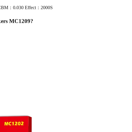
0 CBM：0.030 Effect：2000S
kers MC1209
?