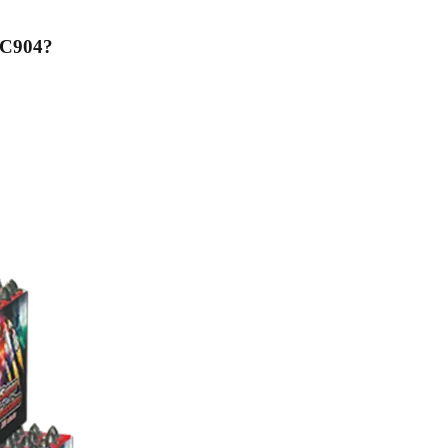
MC904
?