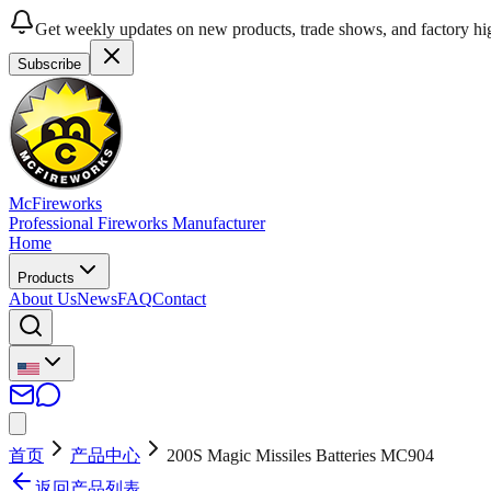
Get weekly updates on new products, trade shows, and factory hig
Subscribe
McFireworks
Professional Fireworks Manufacturer
Home
Products
About Us
News
FAQ
Contact
首页
产品中心
200S Magic Missiles Batteries MC904
返回产品列表