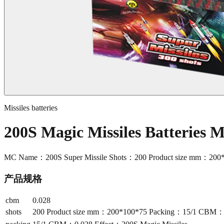
Missiles batteries
200S Magic Missiles Batteries 
MC Name：200S Super Missile Shots：200 Product size mm：200*
产品规格
cbm
0.028
shots
200 Product size mm：200*100*75 Packing：15/1 CBM：0.