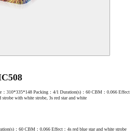
 MC508
10*335*148 Packing：4/1 Duration(s)：60 CBM：0.066 Effect：4s red 
 strobe with white strobe, 3s red star and white
ion(s)：60 CBM：0.066 Effect：4s red blue star and white strobe