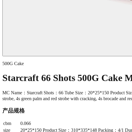
500G Cake
Starcraft 66 Shots 500G Cake
MC Name：Starcraft Shots：66 Tube Size：20*25*150 Product Size：3
strobe, 4s green palm and red strobe with cracking, 4s brocade and red
产品规格
cbm
0.066
size
20*25*150 Product Size：310*335*148 Packing：4/1 Durat