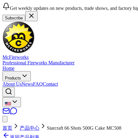
Get weekly updates on new products, trade shows, and factory hig
Subscribe
McFireworks
Professional Fireworks Manufacturer
Home
Products
About Us
News
FAQ
Contact
首页
产品中心
Starcraft 66 Shots 500G Cake MC508
返回产品列表