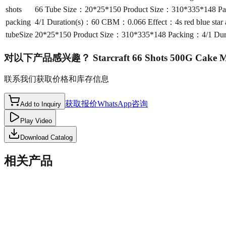
shots
66 Tube Size：20*25*150 Product Size：310*335*148 Pack
packing
4/1 Duration(s)：60 CBM：0.066 Effect：4s red blue star a
tubeSize
20*25*150 Product Size：310*335*148 Packing：4/1 Durat
对以下产品感兴趣？
Starcraft 66 Shots 500G Cake
联系我们获取价格和库存信息
获取报价
WhatsApp咨询
Add to Inquiry
Play Video
Download Catalog
相关产品