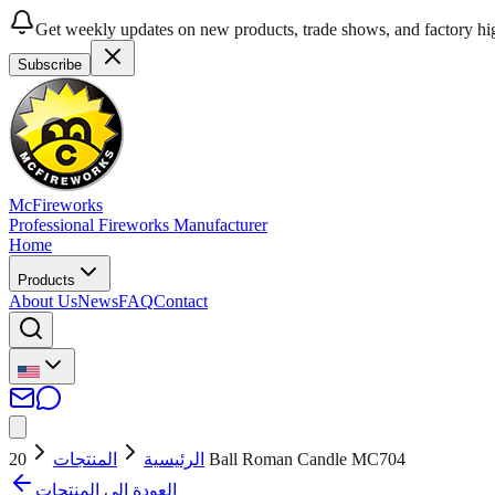
Get weekly updates on new products, trade shows, and factory hig
Subscribe
McFireworks
Professional Fireworks Manufacturer
Home
Products
About Us
News
FAQ
Contact
المنتجات
الرئيسية
20 Ball Roman Candle MC704
العودة إلى المنتجات