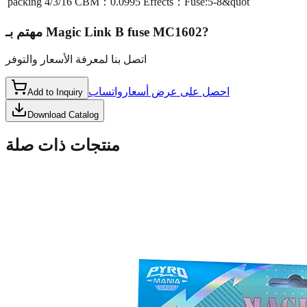
packing
4/3/16 CBM：0.0995 Effects：Fuse:5-8&quot
مهتم بـ
Magic Link B fuse MC1602
?
اتصل بنا لمعرفة الأسعار والتوفر
احصل على عرض أسعار
واتساب
Add to Inquiry
Download Catalog
منتجات ذات صلة