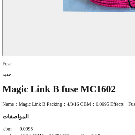
Fuse
جديد
Magic Link B fuse MC1602
Name：Magic Link B Packing：4/3/16 CBM：0.0995 Effects：Fuse
المواصفات
cbm
0.0995