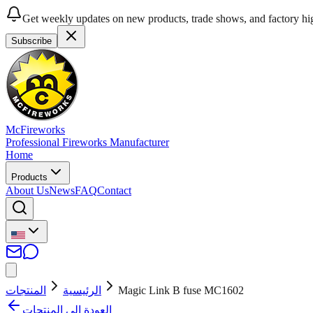
Get weekly updates on new products, trade shows, and factory hig
Subscribe
McFireworks
Professional Fireworks Manufacturer
Home
Products
About Us
News
FAQ
Contact
المنتجات
الرئيسية
Magic Link B fuse MC1602
العودة إلى المنتجات