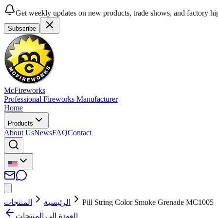
Get weekly updates on new products, trade shows, and factory hig
Subscribe
McFireworks
Professional Fireworks Manufacturer
Home
Products
About Us
News
FAQ
Contact
المنتجات
الرئيسية
Pill String Color Smoke Grenade MC1005
العودة إلى المنتجات