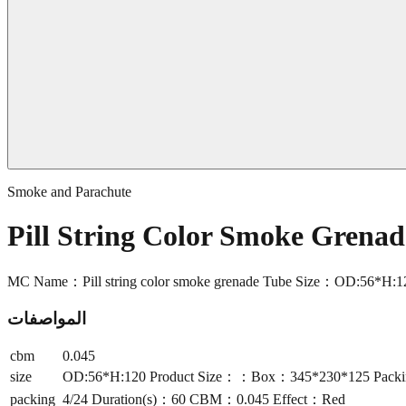
Smoke and Parachute
Pill String Color Smoke Gren
MC Name：Pill string color smoke grenade Tube Size：OD:56*H:
المواصفات
cbm
0.045
size
OD:56*H:120 Product Size：：Box：345*230*125 Packi
packing
4/24 Duration(s)：60 CBM：0.045 Effect：Red