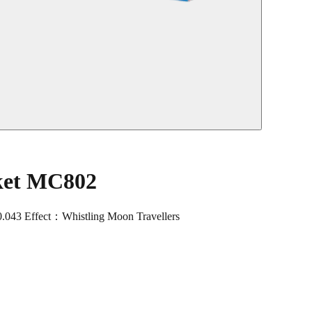
cket MC802
43 Effect：Whistling Moon Travellers