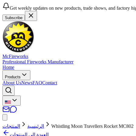
Get weekly updates on new products, trade shows, and factory hig
Subscribe
McFireworks
Professional Fireworks Manufacturer
Home
Products
About Us
News
FAQ
Contact
المنتجات
الرئيسية
Whistling Moon Travellers Rocket MC802
العودة إلى المنتجات