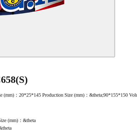
658(S)
 (mm)：20*25*145 Production Size (mm)：&theta;90*155*150 Volume
Size (mm)：&theta
&theta