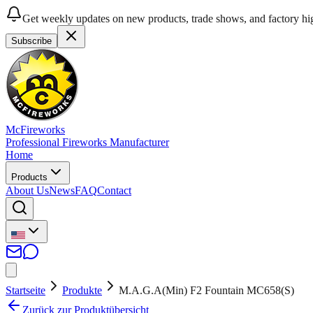
Get weekly updates on new products, trade shows, and factory hig
Subscribe
McFireworks
Professional Fireworks Manufacturer
Home
Products
About Us
News
FAQ
Contact
Startseite
Produkte
M.A.G.A(Min) F2 Fountain MC658(S)
Zurück zur Produktübersicht