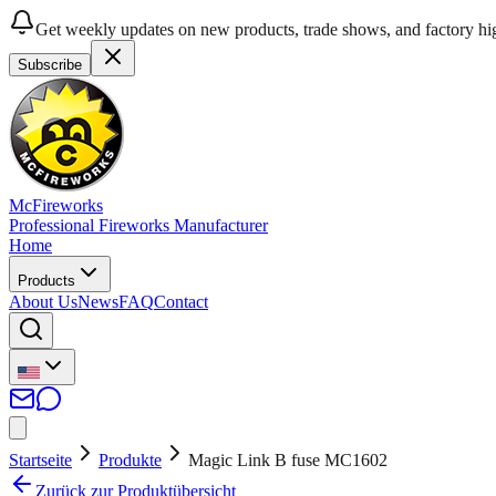
Get weekly updates on new products, trade shows, and factory hig
Subscribe
McFireworks
Professional Fireworks Manufacturer
Home
Products
About Us
News
FAQ
Contact
Startseite
Produkte
Magic Link B fuse MC1602
Zurück zur Produktübersicht