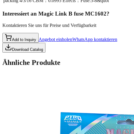
packing
4/3/16 CBM：0.0995 Effects：Fuse:5-8&quot
Interessiert an
Magic Link B fuse MC1602
?
Kontaktieren Sie uns für Preise und Verfügbarkeit
Angebot einholen
WhatsApp kontaktieren
Add to Inquiry
Download Catalog
Ähnliche Produkte