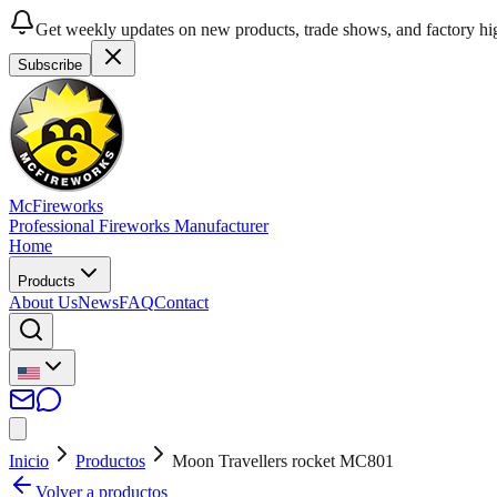
Get weekly updates on new products, trade shows, and factory hig
Subscribe
McFireworks
Professional Fireworks Manufacturer
Home
Products
About Us
News
FAQ
Contact
Inicio
Productos
Moon Travellers rocket MC801
Volver a productos