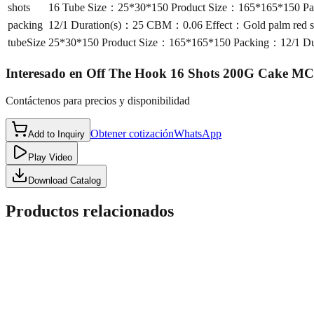
shots
16 Tube Size：25*30*150 Product Size：165*165*150 Pa
packing
12/1 Duration(s)：25 CBM：0.06 Effect：Gold palm red s
tubeSize
25*30*150 Product Size：165*165*150 Packing：12/1 Du
Interesado en
Off The Hook 16 Shots 200G Cake M
Contáctenos para precios y disponibilidad
Obtener cotización
WhatsApp
Add to Inquiry
Play Video
Download Catalog
Productos relacionados