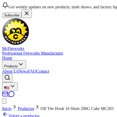
Get weekly updates on new products, trade shows, and factory hig
Subscribe
McFireworks
Professional Fireworks Manufacturer
Home
Products
About Us
News
FAQ
Contact
Inicio
Productos
Off The Hook 16 Shots 200G Cake MC203
Volver a productos