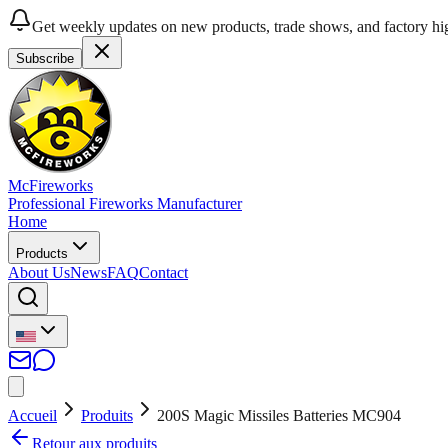
Get weekly updates on new products, trade shows, and factory hig
Subscribe
McFireworks
Professional Fireworks Manufacturer
Home
Products
About Us
News
FAQ
Contact
Accueil
Produits
200S Magic Missiles Batteries MC904
Retour aux produits