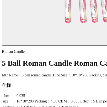
Roman Candle
5 Ball Roman Candle Roman C
MC Name：5 ball roman candle Tube Size：10*18*280 Packing：48
仕様
cbm
0.035
size
10*18*280 Packing：48/6 CBM：0.035 Effect：5 Ball pea