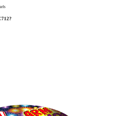
rls
C712
?