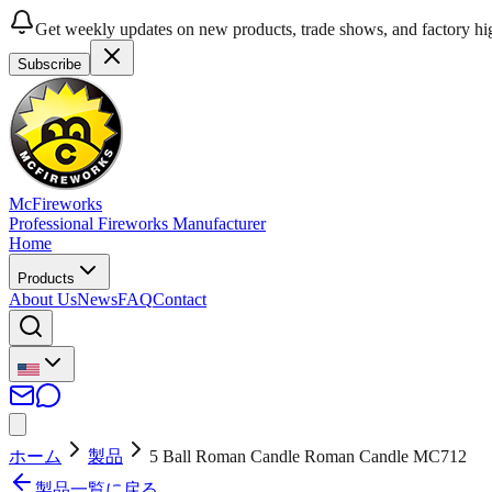
Get weekly updates on new products, trade shows, and factory hig
Subscribe
McFireworks
Professional Fireworks Manufacturer
Home
Products
About Us
News
FAQ
Contact
ホーム
製品
5 Ball Roman Candle Roman Candle MC712
製品一覧に戻る