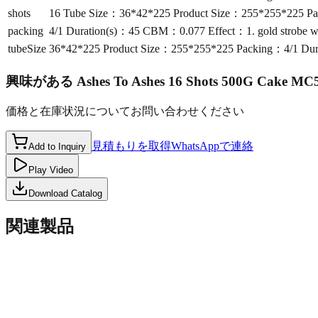
shots
16 Tube Size：36*42*225 Product Size：255*255*225 Pac
packing
4/1 Duration(s)：45 CBM：0.077 Effect：1. gold strobe wil
tubeSize
36*42*225 Product Size：255*255*225 Packing：4/1 Durat
興味がある
Ashes To Ashes 16 Shots 500G Cake MC
価格と在庫状況についてお問い合わせください
見積もりを取得
WhatsAppで連絡
Add to Inquiry
Play Video
Download Catalog
関連製品