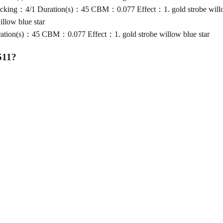
king：4/1 Duration(s)：45 CBM：0.077 Effect：1. gold strobe willow
low blue star
ion(s)：45 CBM：0.077 Effect：1. gold strobe willow blue star
511
?