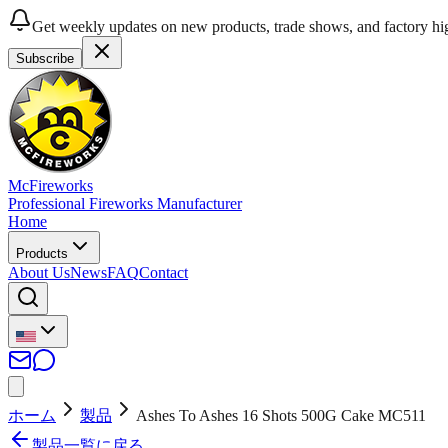
Get weekly updates on new products, trade shows, and factory hig
Subscribe
McFireworks
Professional Fireworks Manufacturer
Home
Products
About Us
News
FAQ
Contact
ホーム
製品
Ashes To Ashes 16 Shots 500G Cake MC511
製品一覧に戻る