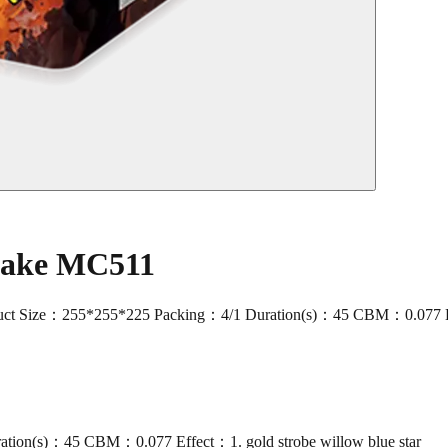
 Cake MC511
ize：255*255*225 Packing：4/1 Duration(s)：45 CBM：0.077 Effect：1.
ion(s)：45 CBM：0.077 Effect：1. gold strobe willow blue star