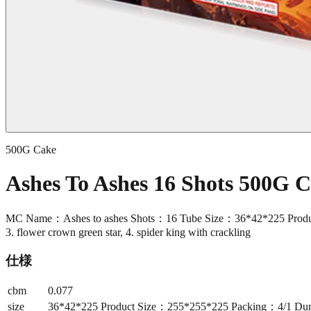
500G Cake
Ashes To Ashes 16 Shots 500G
MC Name：Ashes to ashes Shots：16 Tube Size：36*42*225 Product S
3. flower crown green star, 4. spider king with crackling
仕様
cbm
0.077
size
36*42*225 Product Size：255*255*225 Packing：4/1 Durat