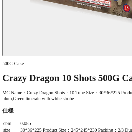
500G Cake
Crazy Dragon 10 Shots 500G 
MC Name：Crazy Dragon Shots：10 Tube Size：30*36*225 Product 
plum,Green timerain with white strobe
仕様
cbm
0.085
size
30*36*225 Product Size：245*245*230 Packing：2/3 Dur