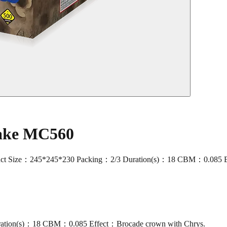
Cake MC560
Size：245*245*230 Packing：2/3 Duration(s)：18 CBM：0.085 Effect
ation(s)：18 CBM：0.085 Effect：Brocade crown with Chrys.