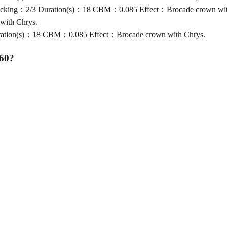
cking：2/3 Duration(s)：18 CBM：0.085 Effect：Brocade crown wit
ith Chrys.
ation(s)：18 CBM：0.085 Effect：Brocade crown with Chrys.
60
?