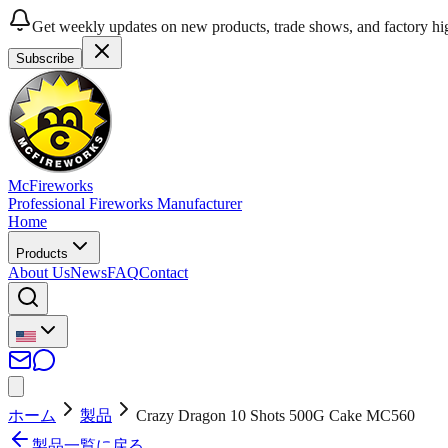
Get weekly updates on new products, trade shows, and factory hig
Subscribe
McFireworks
Professional Fireworks Manufacturer
Home
Products
About Us
News
FAQ
Contact
ホーム
製品
Crazy Dragon 10 Shots 500G Cake MC560
製品一覧に戻る