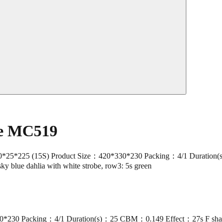
ke MC519
25*225 (15S) Product Size：420*330*230 Packing：4/1 Duration(s)
sky blue dahlia with white strobe, row3: 5s green
30*230 Packing：4/1 Duration(s)：25 CBM：0.149 Effect：27s F sha