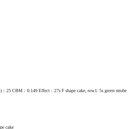
：25 CBM：0.149 Effect：27s F shape cake, row1: 5s green strobe
pe cake