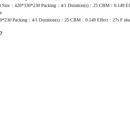
uct Size：420*330*230 Packing：4/1 Duration(s)：25 CBM：0.149 Eff
e
30*230 Packing：4/1 Duration(s)：25 CBM：0.149 Effect：27s F sha
?