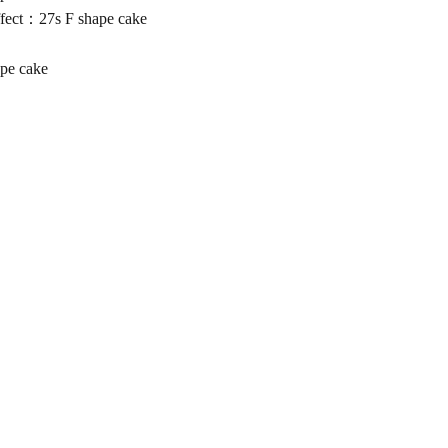
ect：27s F shape cake
pe cake