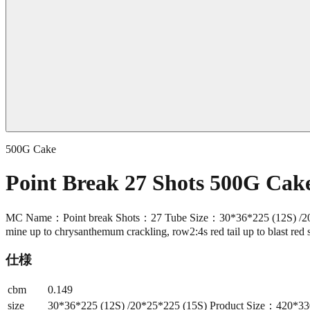
500G Cake
Point Break 27 Shots 500G Ca
MC Name：Point break Shots：27 Tube Size：30*36*225 (12S) /20*
mine up to chrysanthemum crackling, row2:4s red tail up to blast red 
仕様
cbm
0.149
size
30*36*225 (12S) /20*25*225 (15S) Product Size：420*3