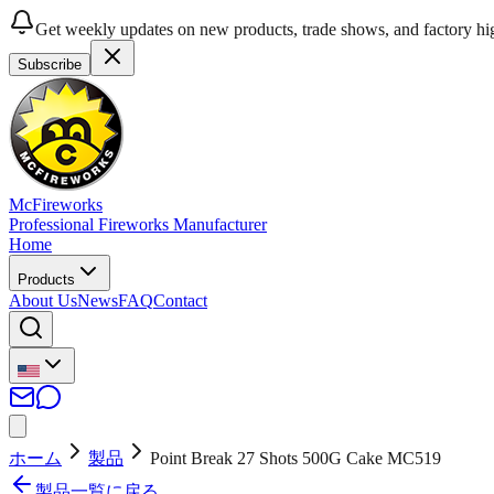
Get weekly updates on new products, trade shows, and factory hig
Subscribe
McFireworks
Professional Fireworks Manufacturer
Home
Products
About Us
News
FAQ
Contact
ホーム
製品
Point Break 27 Shots 500G Cake MC519
製品一覧に戻る