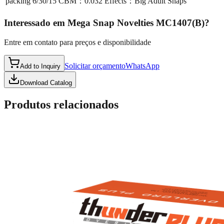
packing
6/30/15 CBM：0.032 Effects：Big Adult Snaps
Interessado em
Mega Snap Novelties MC1407(B)
?
Entre em contato para preços e disponibilidade
Solicitar orçamento
WhatsApp
Add to Inquiry
Download Catalog
Produtos relacionados