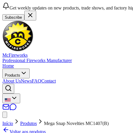
Get weekly updates on new products, trade shows, and factory hig
Subscribe
McFireworks
Professional Fireworks Manufacturer
Home
Products
About Us
News
FAQ
Contact
Início
Produtos
Mega Snap Novelties MC1407(B)
Voltar aos produtos