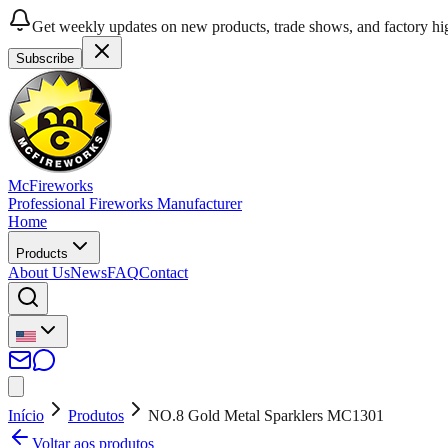
Get weekly updates on new products, trade shows, and factory hig
Subscribe
McFireworks
Professional Fireworks Manufacturer
Home
Products
About Us
News
FAQ
Contact
Início
Produtos
NO.8 Gold Metal Sparklers MC1301
Voltar aos produtos