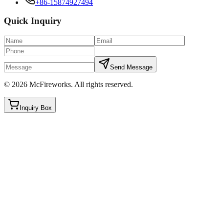
+86-15874927494
Quick Inquiry
Send Message
©
2026
McFireworks
.
All rights reserved.
Inquiry Box