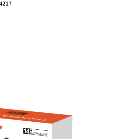
1421
?