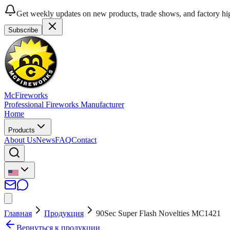
Get weekly updates on new products, trade shows, and factory hig
Subscribe
McFireworks
Professional Fireworks Manufacturer
Home
Products
About Us
News
FAQ
Contact
Главная
Продукция
90Sec Super Flash Novelties MC1421
Вернуться к продукции