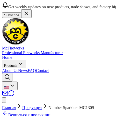
Get weekly updates on new products, trade shows, and factory hig
Subscribe
McFireworks
Professional Fireworks Manufacturer
Home
Products
About Us
News
FAQ
Contact
Главная
Продукция
Number Sparklers MC1309
Вернуться к продукции