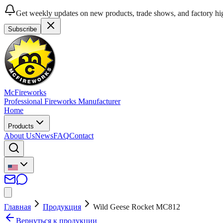
Get weekly updates on new products, trade shows, and factory hig
Subscribe
McFireworks
Professional Fireworks Manufacturer
Home
Products
About Us
News
FAQ
Contact
Главная
Продукция
Wild Geese Rocket MC812
Вернуться к продукции