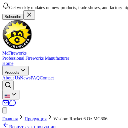
Get weekly updates on new products, trade shows, and factory hig
Subscribe
McFireworks
Professional Fireworks Manufacturer
Home
Products
About Us
News
FAQ
Contact
Главная
Продукция
Wisdom Rocket 6 Oz MC806
Вернуться к продукции