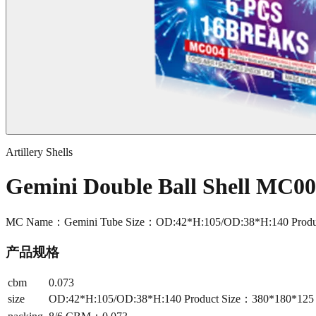
Artillery Shells
Gemini Double Ball Shell MC0
MC Name：Gemini Tube Size：OD:42*H:105/OD:38*H:140 Produ
产品规格
cbm
0.073
size
OD:42*H:105/OD:38*H:140 Product Size：380*180*12