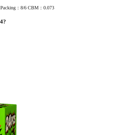
5 Packing：8/6 CBM：0.073
04
?