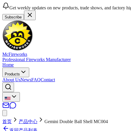
Get weekly updates on new products, trade shows, and factory hig
Subscribe
McFireworks
Professional Fireworks Manufacturer
Home
Products
About Us
News
FAQ
Contact
首页
产品中心
Gemini Double Ball Shell MC004
返回产品列表