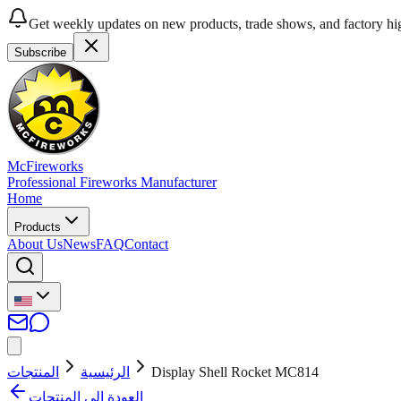
Get weekly updates on new products, trade shows, and factory hig
Subscribe
McFireworks
Professional Fireworks Manufacturer
Home
Products
About Us
News
FAQ
Contact
المنتجات
الرئيسية
Display Shell Rocket MC814
العودة إلى المنتجات