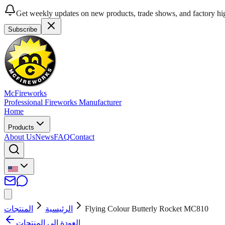
Get weekly updates on new products, trade shows, and factory hig
Subscribe
McFireworks
Professional Fireworks Manufacturer
Home
Products
About Us
News
FAQ
Contact
المنتجات
الرئيسية
Flying Colour Butterly Rocket MC810
العودة إلى المنتجات