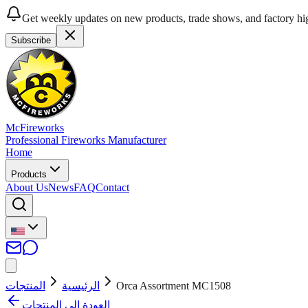
Get weekly updates on new products, trade shows, and factory hig
Subscribe
McFireworks
Professional Fireworks Manufacturer
Home
Products
About Us
News
FAQ
Contact
المنتجات
الرئيسية
Orca Assortment MC1508
العودة إلى المنتجات