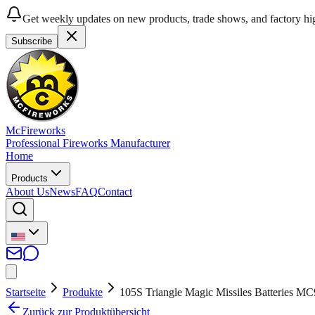
Get weekly updates on new products, trade shows, and factory hig
Subscribe
McFireworks
Professional Fireworks Manufacturer
Home
Products
About Us
News
FAQ
Contact
Startseite
Produkte
105S Triangle Magic Missiles Batteries M
Zurück zur Produktübersicht