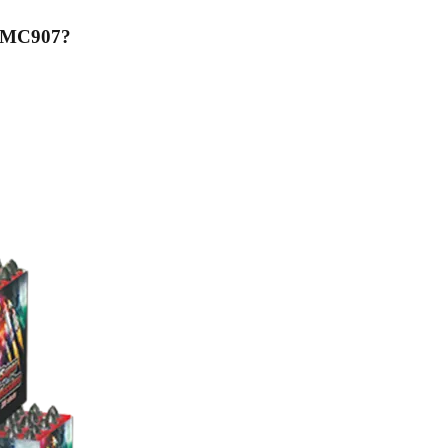
es MC907
?