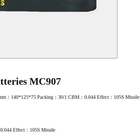
atteries MC907
ze mm：140*125*75 Packing：30/1 CBM：0.044 Effect：105S Missile
.044 Effect：105S Missile