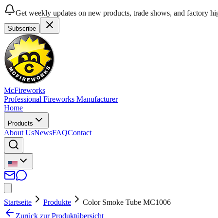
Get weekly updates on new products, trade shows, and factory hig
Subscribe
McFireworks
Professional Fireworks Manufacturer
Home
Products
About Us
News
FAQ
Contact
Startseite
Produkte
Color Smoke Tube MC1006
Zurück zur Produktübersicht