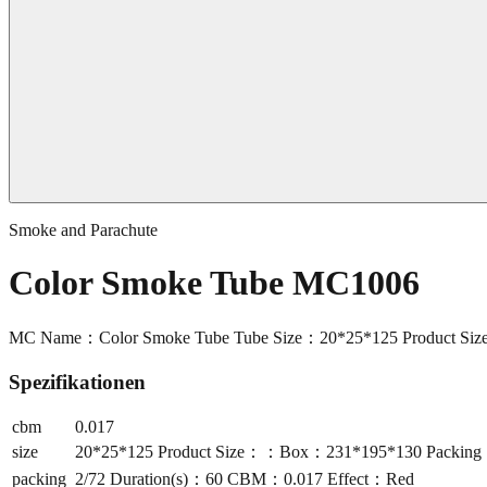
Smoke and Parachute
Color Smoke Tube MC1006
MC Name：Color Smoke Tube Tube Size：20*25*125 Product Si
Spezifikationen
cbm
0.017
size
20*25*125 Product Size：：Box：231*195*130 Packing
packing
2/72 Duration(s)：60 CBM：0.017 Effect：Red