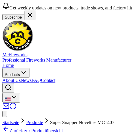
Get weekly updates on new products, trade shows, and factory hig
Subscribe
McFireworks
Professional Fireworks Manufacturer
Home
Products
About Us
News
FAQ
Contact
Startseite
Produkte
Super Snapper Novelties MC1407
Zurück zur Produktübersicht