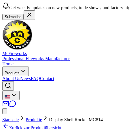
Get weekly updates on new products, trade shows, and factory hig
Subscribe
McFireworks
Professional Fireworks Manufacturer
Home
Products
About Us
News
FAQ
Contact
Startseite
Produkte
Display Shell Rocket MC814
Zurück zur Produktübersicht