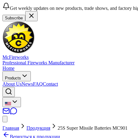
Get weekly updates on new products, trade shows, and factory hig
Subscribe
McFireworks
Professional Fireworks Manufacturer
Home
Products
About Us
News
FAQ
Contact
Главная
Продукция
25S Super Missile Batteries MC901
Вернуться к продукции