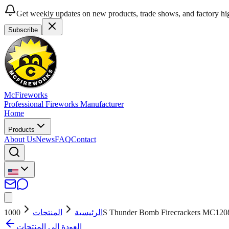
Get weekly updates on new products, trade shows, and factory hig
Subscribe
McFireworks
Professional Fireworks Manufacturer
Home
Products
About Us
News
FAQ
Contact
المنتجات
الرئيسية
1000S Thunder Bomb Firecrackers MC120
العودة إلى المنتجات